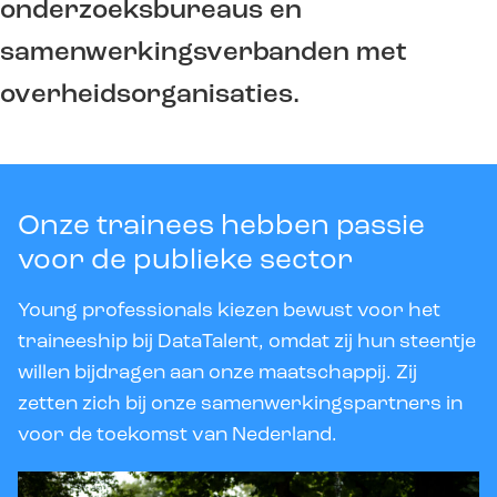
onderzoeksbureaus en
samenwerkingsverbanden met
overheidsorganisaties.
Onze trainees hebben passie
voor de publieke sector
Young professionals kiezen bewust voor het
traineeship bij DataTalent, omdat zij hun steentje
willen bijdragen aan onze maatschappij. Zij
zetten zich bij onze samenwerkingspartners in
voor de toekomst van Nederland.